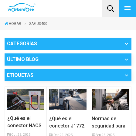
HOGAR
SAE J3400
CATEGORÍAS
ÚLTIMO BLOG
ETIQUETAS
¿Qué es el
¿Qué es el
Normas de
conector NACS
conector J1772
seguridad para
de Tesla (SAE
y por qué es
conectores de
Oct 23, 2025
Oct 22, 2025
Sep 26, 2025