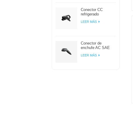
trabajo
Conector CC
refrigerado
naturalmente
LEER MÁS
Workersbee 400A
CCS2 para carga
rápida
Conector de
enchufe AC SAE
J1772 tipo 1 EV
LEER MÁS
para carga de coche
eléctrico