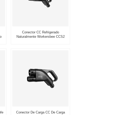
Conector CC Refrigerado
o
Naturalmente Workersbee CCS2
ulos
GEN1.1 375A Para Carga Rápida
ufe
Conector De Carga CC De Carga