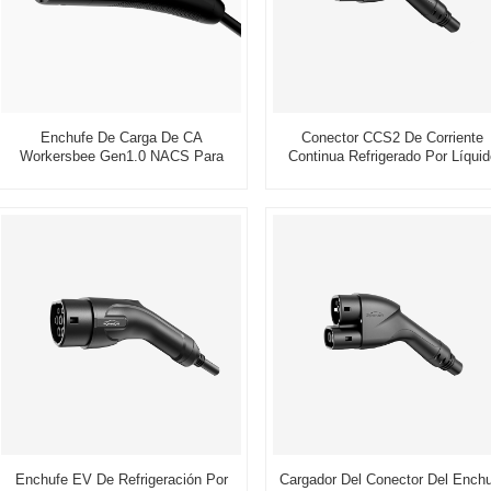
Enchufe De Carga De CA
Conector CCS2 De Corriente
Workersbee Gen1.0 NACS Para
Continua Refrigerado Por Líquid
Carga De Vehículos Eléctricos En El
Workersbee Para Carga De Vehíc
Hogar Y El Lugar De Trabajo
Eléctricos De Alta Potencia
Enchufe EV De Refrigeración Por
Cargador Del Conector Del Ench