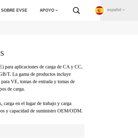
español
 SOBRE EVSE
APOYO
English
s
Français
VE) para aplicaciones de carga de CA y CC,
Deutsch
GB/T. La gama de productos incluye
 para VE, tomas de entrada y tomas de
Русский
ipos de carga.
Italiano
, carga en el lugar de trabajo y carga
quipos y capacidad de suministro OEM/ODM.
español
Português