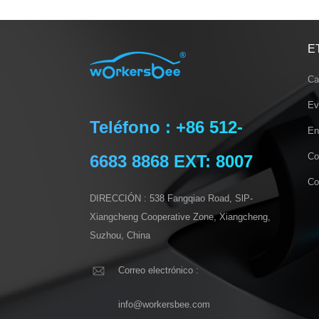
E
Ca
Ev
Teléfono : +86 512-
En
Co
6683 8868 EXT: 8007
Co
DIRECCIÓN : 538 Fangqiao Road, SlP-
Xiangcheng Cooperative Zone, Xiangcheng,
Suzhou, China
Correo electrónico :
info@workersbee.com