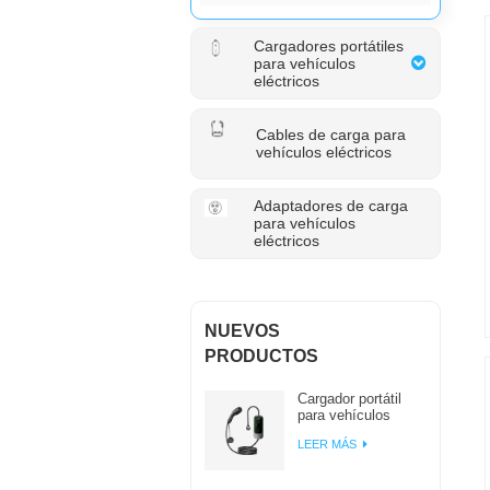
Cargadores portátiles
para vehículos
eléctricos
Cables de carga para
vehículos eléctricos
Adaptadores de carga
para vehículos
eléctricos
NUEVOS
PRODUCTOS
Cargador portátil
para vehículos
eléctricos
LEER MÁS
Workersbee IEC
62196 tipo 2 con
corriente ajustable