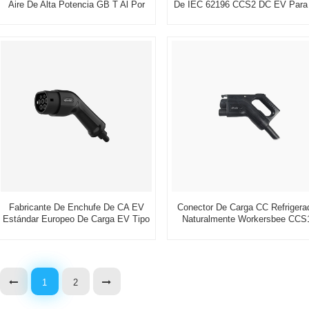
Aire De Alta Potencia GB T Al Por
De IEC 62196 CCS2 DC EV Para
Mayor Para Estación De Carga DC
Estación De Carga De EV
EV
Fabricante De Enchufe De CA EV
Conector De Carga CC Refrigera
Estándar Europeo De Carga EV Tipo
Naturalmente Workersbee CCS
2
400A 1000V
1
2