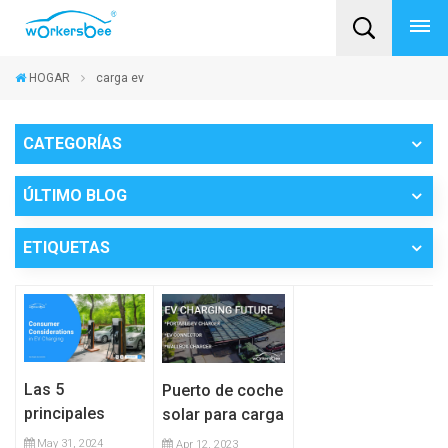
HOGAR
carga ev
CATEGORÍAS
ÚLTIMO BLOG
ETIQUETAS
Las 5
Puerto de coche
principales
solar para carga
consideraciones
ev
May 31, 2024
Apr 12, 2023