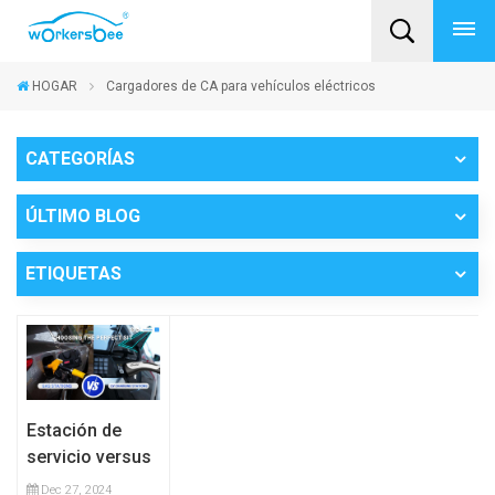
HOGAR
Cargadores de CA para vehículos eléctricos
CATEGORÍAS
ÚLTIMO BLOG
ETIQUETAS
Estación de
servicio versus
estación de
Dec 27, 2024