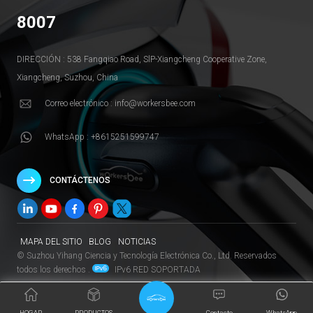
8007
DIRECCIÓN : 538 Fangqiao Road, SlP-Xiangcheng Cooperative Zone,
Xiangcheng, Suzhou, China
Correo electrónico : info@workersbee.com
WhatsApp : +8615251599747
CONTÁCTENOS
MAPA DEL SITIO
BLOG
NOTICIAS
© Suzhou Yihang Ciencia y Tecnología Electrónica Co., Ltd. Reservados
todos los derechos .
IPv6 RED SOPORTADA
HOGAR
PRODUCTOS
Contacto
WhatsApp