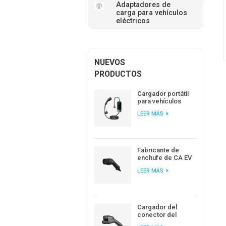
Adaptadores de
carga para vehículos
eléctricos
NUEVOS
PRODUCTOS
Cargador portátil
para vehículos
eléctricos
LEER MÁS
Workersbee IEC
62196 tipo 2 con
corriente ajustable
Fabricante de
enchufe de CA EV
estándar europeo
LEER MÁS
de carga EV tipo 2
Cargador del
conector del
enchufe de IEC