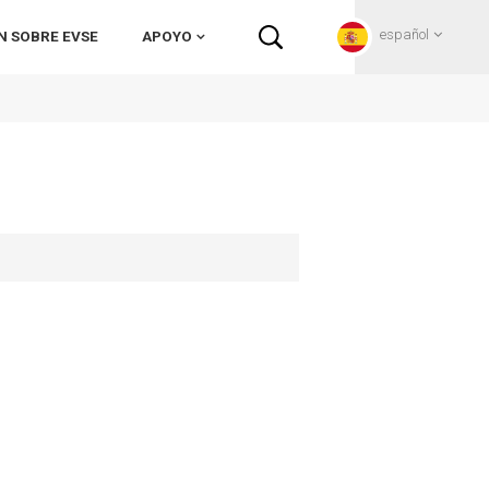
español
N SOBRE EVSE
APOYO
English
Français
Deutsch
Русский
Italiano
español
Português