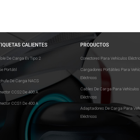
TIQUETAS CALIENTES
PRODUCTOS
ble De Carga Ev Tipo 2
Conectores Para Vehículos Eléctri
se Portátil
Cargadores Portátiles Para Vehíc
Eléctricos
chufe De Carga NACS
Cables De Carga Para Vehículos
nector CCS2 De 400 A
Eléctricos
nector CCS1 De 400 A
Adaptadores De Carga Para Vehí
Eléctricos