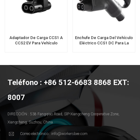
Adaptador De Carga CCS1 A
Enchufe De Carga Del Vehículo
CCS2 EV Para Vehículo
Eléctrico CCS1 DC Para La
Eléctrico
Estación De Carga EV
Teléfono : +86 512-6683 8868 EXT:
8007
DIRECCIÓN : 538 Fangqiao Road, SlP-Xiangcheng Cooperative Zone,
Xiangcheng, Suzhou, China
Correo electrónico : info@workersbee.com