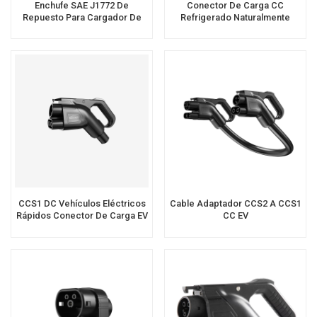
Enchufe SAE J1772 De
Conector De Carga CC
Repuesto Para Cargador De
Refrigerado Naturalmente
Coche Eléctrico - Conector
Workersbee CCS1 400A 1000V
CCS1 DC EV
CCS1 DC Vehículos Eléctricos
Cable Adaptador CCS2 A CCS1
Rápidos Conector De Carga EV
CC EV
Plug