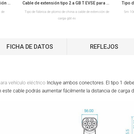
Proveedor de cable de carga de extensión monofásico trifásico tipo 2 a tipo 2 EV
Cable de extensión tipo 2 a GB T EVSE para productor de carga EV
a de
Tipo de fábrica de plomo de china a cable de extensión de
5m 10m
carga gbt ev
FICHA DE DATOS
REFLEJOS
LEER MÁS
ara vehículo eléctrico
Incluye ambos conectores. El tipo 1 debe
n este cable podrás aumentar fácilmente la distancia de carga de