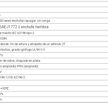
Ω
00 veces enchufar/apagar sin carga
 SAEJ1772
enchufe hembra
1
e macho IEC 62196 tipo 2
100N
desde 1m de altura y atropello de un vehículo 2T.
lástico, grado ignífugo UL94 V-0
PU
ón de cobre, chapado en plata
no acoplado) IP65 (acoplado)
V
196-1/CEI 62196-2
s
~+50℃
5%
0m