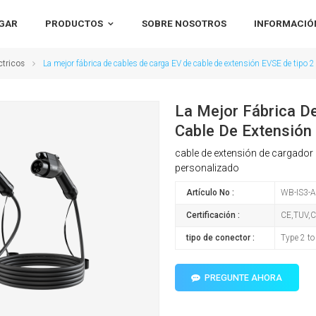
GAR
PRODUCTOS
SOBRE NOSOTROS
INFORMACIÓ
ctricos
La mejor fábrica de cables de carga EV de cable de extensión EVSE de tipo 2 
La Mejor Fábrica D
Cable De Extensión
cable de extensión de cargador 
personalizado
Artículo No :
WB-IS3-A
Certificación :
CE,TUV,
tipo de conector :
Type 2 to
PREGUNTE AHORA