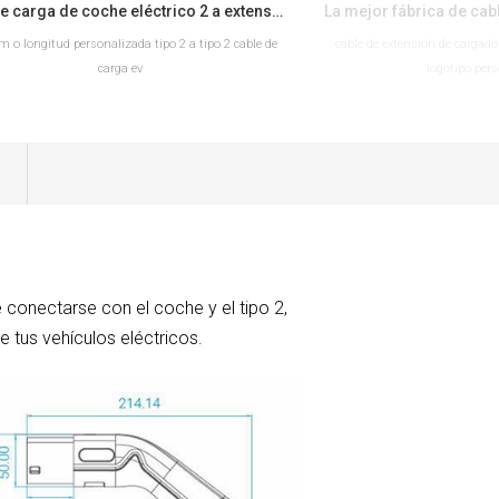
Tipo de carga de coche eléctrico 2 a extensión de cable de cargador de tipo 2 EV con conectores duales EV
 o longitud personalizada tipo 2 a tipo 2 cable de
cable de extensión de cargador
carga ev
logotipo per
LEER MÁS
LEER 
 conectarse con el coche y el tipo 2,
 tus vehículos eléctricos.