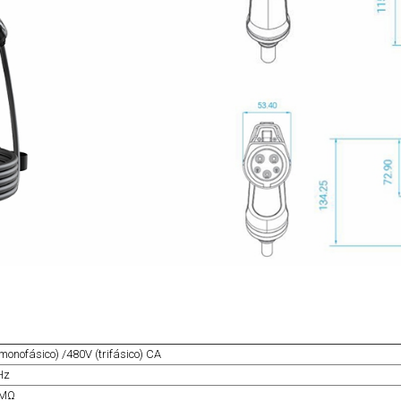
monofásico) /480V (trifásico) CA
Hz
0MΩ