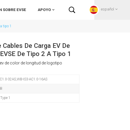
español
N SOBRE EVSE
APOYO
a tipo 1
English
e Cables De Carga EV De
 EVSE De Tipo 2 A Tipo 1
Français
ev de color de longitud de logotipo
Deutsch
C1.0-32AS,WB-IS3-AC1.0-16AS
Русский
CB
Italiano
 Type 1
español
Português