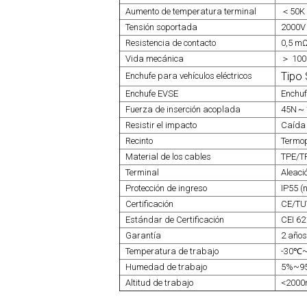
Aumento de temperatura terminal
＜50K
Tensión soportada
2000V
Resistencia de contacto
0,5 m
Vida mecánica
＞ 100
Tipo
Enchufe para vehículos eléctricos
Enchufe EVSE
Enchuf
Fuerza de inserción acoplada
45N～
Resistir el impacto
Caída 
Recinto
Termop
Material de los cables
TPE/T
Terminal
Aleaci
Protección de ingreso
IP55 (
Certificación
CE/TU
Estándar de Certificación
CEI 62
Garantía
2 año
Temperatura de trabajo
-30℃
Humedad de trabajo
5%~9
Altitud de trabajo
<200