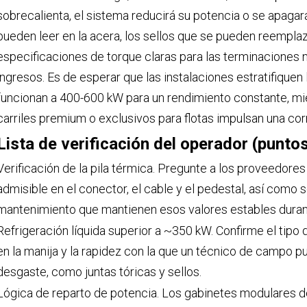
sobrecalienta, el sistema reducirá su potencia o se apagar
pueden leer en la acera, los sellos que se pueden reemplaz
especificaciones de torque claras para las terminaciones n
ingresos. Es de esperar que las instalaciones estratifiquen 
funcionan a 400-600 kW para un rendimiento constante, mi
carriles premium o exclusivos para flotas impulsan una corr
Lista de verificación del operador (punto
Verificación de la pila térmica. Pregunte a los proveedor
admisible en el conector, el cable y el pedestal, así como s
mantenimiento que mantienen esos valores estables durant
Refrigeración líquida superior a ~350 kW. Confirme el tipo d
en la manija y la rapidez con la que un técnico de campo
desgaste, como juntas tóricas y sellos.
Lógica de reparto de potencia. Los gabinetes modulares d