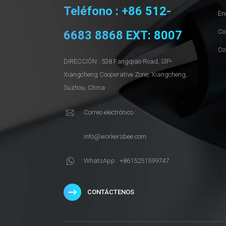
Teléfono : +86 512-
En
Co
6683 8868 EXT: 8007
Co
DIRECCIÓN : 538 Fangqiao Road, SlP-
Xiangcheng Cooperative Zone, Xiangcheng,
Suzhou, China
Correo electrónico :
info@workersbee.com
WhatsApp : +8615251599747
CONTÁCTENOS