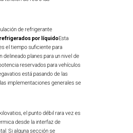
Nederlands
عربي
ulación de refrigerante
Tiếng Việt
efrigerados por líquido
Esta
s el tiempo suficiente para
한국어
 delineado planes para un nivel de
Türk
a potencia reservados para vehículos
megavatios está pasando de las
 las implementaciones generales se
lovatios, el punto débil rara vez es
térmica desde la interfaz de
tal. Si alguna sección se