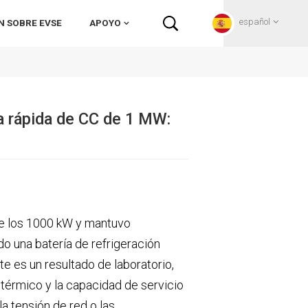
español
N SOBRE EVSE
APOYO
English
a rápida de CC de 1 MW:
Français
Deutsch
Русский
 los 1000 kW y mantuvo
Italiano
o una batería de refrigeración
español
te es un resultado de laboratorio,
 térmico y la capacidad de servicio
Português
a tensión de red o las