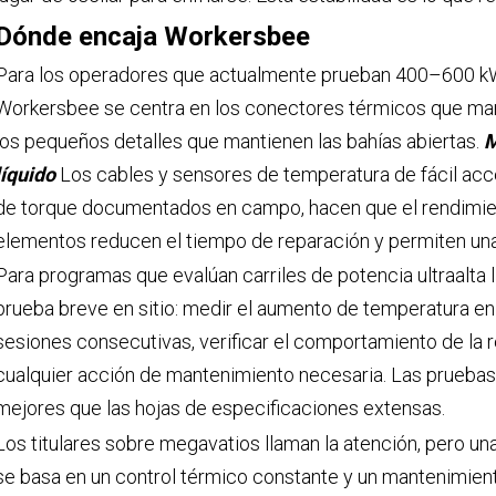
Dónde encaja Workersbee
Para los operadores que actualmente prueban 400–600 kW
Workersbee se centra en los conectores térmicos que mant
los pequeños detalles que mantienen las bahías abiertas.
M
líquido
Los cables y sensores de temperatura de fácil acc
de torque documentados en campo, hacen que el rendimien
elementos reducen el tiempo de reparación y permiten una 
Para programas que evalúan carriles de potencia ultraalt
prueba breve en sitio: medir el aumento de temperatura en
sesiones consecutivas, verificar el comportamiento de la r
cualquier acción de mantenimiento necesaria. Las pruebas
mejores que las hojas de especificaciones extensas.
Los titulares sobre megavatios llaman la atención, pero una
se basa en un control térmico constante y un mantenimien