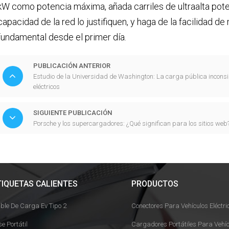
kW como potencia máxima, añada carriles de ultraalta poten
capacidad de la red lo justifiquen, y haga de la facilidad d
fundamental desde el primer día.
PUBLICACIÓN ANTERIOR
Estudio de la Universidad de Washington: La carga pública inconsis
eléctricos
SIGUIENTE PUBLICACIÓN
Porsche y los supercargadores: ¿Qué significan para los sitios web
TIQUETAS CALIENTES
PRODUCTOS
ble De Carga Ev Tipo 2
Conectores Para Vehículos Eléctri
se Portátil
Cargadores Portátiles Para Vehíc