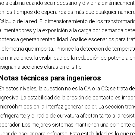
sola cabina cuando sea necesario y dividirla dinámicament
en los tiempos de espera reales más que cualquier número
Cálculo de la red. El dimensionamiento de los transformador
alimentadores y la exposición a la carga por demanda determ
potencia generan rentabilidad. Analice escenarios para tráf
Telemetría que importa. Priorice la detección de temperat
terminaciones, la visibilidad de la reducción de potencia e
asignan a acciones claras en el sitio.
Notas técnicas para ingenieros
En estos niveles, la cuestión no es la CA o la CC; se trata 
agresiva. La estabilidad de la presión de contacto es imp
microóhmicos en la interfaz generan calor. La sección transv
refrigerante y el radio de curvatura afectan tanto a la res
operador. Los mejores sistemas mantienen una corriente co
lugar de oscilar para enfriarse. Esta estabilidad es lo que r