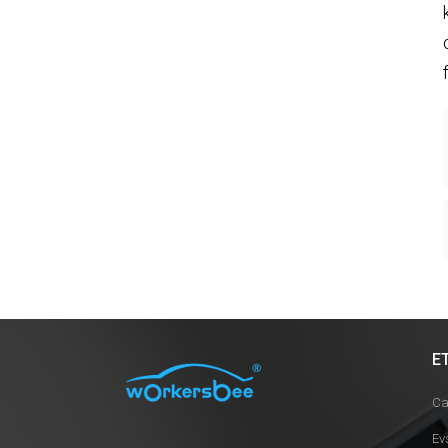
E
Ca
Ev