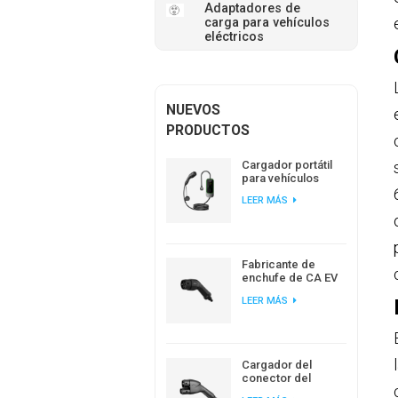
Adaptadores de
carga para vehículos
eléctricos
NUEVOS
PRODUCTOS
Cargador portátil
para vehículos
eléctricos
LEER MÁS
Workersbee IEC
62196 tipo 2 con
corriente ajustable
Fabricante de
enchufe de CA EV
estándar europeo
LEER MÁS
de carga EV tipo 2
Cargador del
conector del
enchufe de IEC