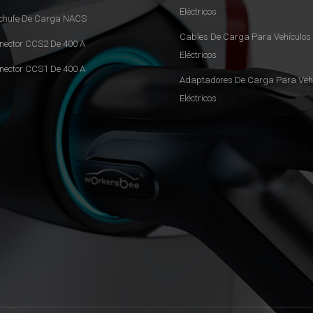
Eléctricos
chufe De Carga NACS
Cables De Carga Para Vehículos
nector CCS2 De 400 A
Eléctricos
nector CCS1 De 400 A
Adaptadores De Carga Para Vehí
Eléctricos